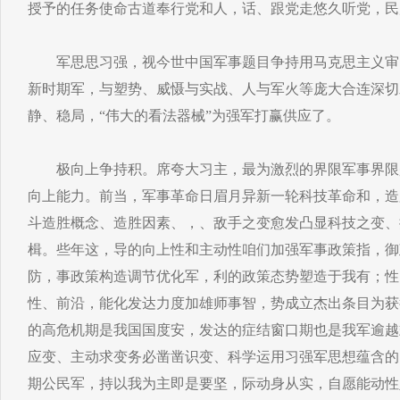
授予的任务使命古道奉行党和人，话、跟党走悠久听党，民
军思思习强，视今世中国军事题目争持用马克思主义审
新时期军，与塑势、威慑与实战、人与军火等庞大合连深切
静、稳局，“伟大的看法器械”为强军打赢供应了。
极向上争持积。席夸大习主，最为激烈的界限军事界限
向上能力。前当，军事革命日眉月异新一轮科技革命和，造
斗造胜概念、造胜因素、，、敌手之变愈发凸显科技之变、
楫。些年这，导的向上性和主动性咱们加强军事政策指，御
防，事政策构造调节优化军，利的政策态势塑造于我有；性
性、前沿，能化发达力度加雄师事智，势成立杰出条目为获
的高危机期是我国国度安，发达的症结窗口期也是我军逾越
应变、主动求变务必凿凿识变、科学运用习强军思想蕴含的
期公民军，持以我为主即是要坚，际动身从实，自愿能动性