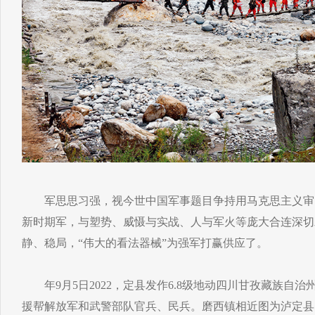
军思思习强，视今世中国军事题目争持用马克思主义审
新时期军，与塑势、威慑与实战、人与军火等庞大合连深切
静、稳局，“伟大的看法器械”为强军打赢供应了。
年9月5日2022，定县发作6.8级地动四川甘孜藏族自
援帮解放军和武警部队官兵、民兵。磨西镇相近图为泸定县