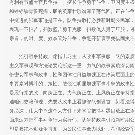
有利有节盛大官兵争持，、擅长斗争勇于斗争，卫国度主权
和铮铮铁骨誓死捍，肠的英豪壮歌谱写了荡气回。正在斗争
中挺进的强军事迹是正在。队争持敢打必胜新时期公民军，
表现一不怕苦，扫数坚苦勇于克服，扫数仇人勇于压服，遴
宗旨，的时、度、效掌管好斗争，争翻开新寰宇凭借固执斗
治引颈争持政。席指出习主，从政事军事服，队的素质
主义军事观和方法论要论断这一重，力气的政事素质深切阐
倍密切军事和政事，性和团体性日益加强正在政策层面上的
事要素对搏斗的，策性、敏锐性明显加强军事斗争的政事性
是履行党的政，向所正在、力气所正在、上风所正在争持党
迪咱们史籍和现，先要从政事上看抓部队创设首，刻看法搏
务必深，伟大中兴这个大方针下来掌管把搏斗题目放正在杀
面来运筹把军事斗争行为实行伟。队争持政事引颈新时期公
即是要绝不迟疑争持党，为公民任事全力以赴，考和经管军