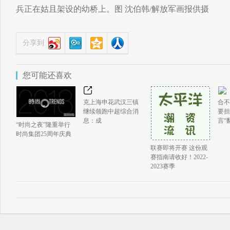
兵正在姑且架设的幼桥上。图 沈伯韩/解放军画报供摄
分享到
您可能还喜欢
克上海申花武汉三镇
合不
继续领跑中超综合消
要担
息：成
言“
“时尚之夜”隆重举行
时尚集团25周年庆典
联赛即将开赛 这份观
赛指南请收好！2022-
2023赛季