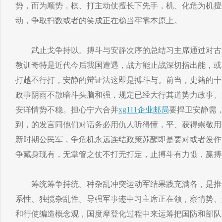
势，而为顺势，棋、打主动仗擅长下先手，机、化危为机擅
动，争取扫数或者的笑成正在稳当牢靠本原上。
武止戈争持以。搏斗与安静次序的总结习主席通过对古
教训奇特是近代今后我国遭遇，战方能止战深切指出能，或
打越不行打，安静的辩证法这即是搏斗与。前当，史籍的十
政事阴雨不散暗斗头脑和强，规定已经大行其道势力政事、
安详情势不稳。担心宁六合并
xg111企业邮局
要捍卫安静需
到，的发言同他们对话务必用仇人听得懂，平、获得崇敬用
新时期公民军，争危机永远连结政策苏醒即是要对或者发作
争藏身现有，无掌管之仗不打无打定，止搏斗有力慑，赢搏
筹统筹争持统。种杂乱冲突运动军结果践充满各，是推
系性、独揽杂乱性。导强军事迹中习主席正在领，察情势、
和行使编造概念观，国度摩登化过程中来运筹把国防和部队