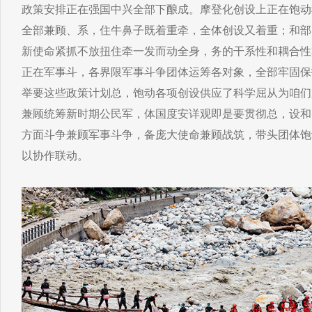
政策安排正在强国中兴全部下酿成。摩登化创设上正在饱动
全部兼顾、系，住牛鼻子既着重牵，全体创设又着重；和部
新使命紧抓不放扭住牵一发而动全身，务的干系性和耦合性
正在军事斗，各界限军事斗争团体运筹各对象，全部牢固保
举要这些政策计划总，饱动各项创设供应了科学屈从为咱们
兼顾统筹新时期公民军，体国度安详观即是要贯彻总，设和
方面斗争兼顾军事斗争，备庞大使命兼顾战筑，带头团体饱
以协作联动。