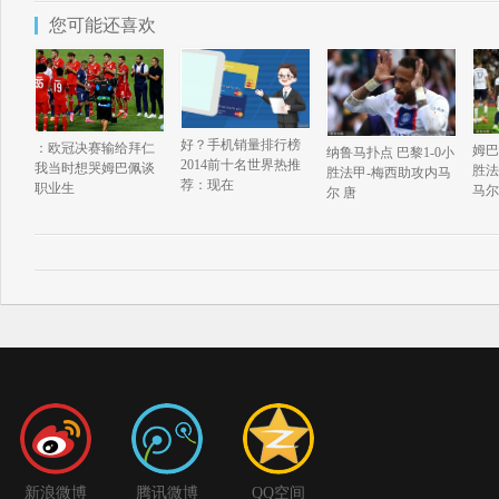
您可能还喜欢
好？手机销量排行榜
：欧冠决赛输给拜仁
姆巴
纳鲁马扑点 巴黎1-0小
2014前十名世界热推
我当时想哭姆巴佩谈
胜法
胜法甲-梅西助攻内马
荐：现在
职业生
马尔
尔 唐
新浪微博
腾讯微博
QQ空间