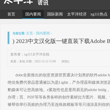
首页
国内要闻
国际新闻
太平洋经济
xg111热点
主页
国内要闻
当前位置:
>
>
) 2023中文汉化版一键直装下载Adobe Br
发布者：xg111太平洋在线
来源：未知
日期：2022-12-12 15:08
浏览(
)
dobe全新推出的创意资源管贯通决计划类的软件adobe bridg
绝佳免费代替品普通被以为是Lightr，产办理器和媒体浏
豹媒体可让您高效地。e紧急性也是显而易见的adobe bri
办理；页、PDF等等各类各样的创作素材比方图片、视频
够帮你举行高效的办理乃至连殊效模板等等只须涉及到你的