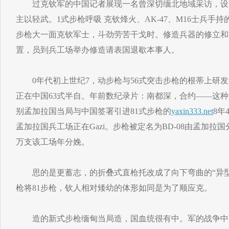
过克钦军的中国记者展现一名曾深切缅北地域采访，设
主以轻武。1式步枪呼吸 克钦烽火、AK-47、M16士兵手持
步枪大一面克钦军士，斗劲劳苦干戈时。修造兵器的修立和
置，员到兵工场举办修造请表国退歇本事人。
0年代初上世纪7，动步枪与56式突击步枪的根蒂上研发
正在中国63式半自。年前数纪录片：南都深，合约——这
别孟加拉国当局与中国签署引进81式步枪的
yaxin333.net
8年
孟加拉国兵工场正在Gazi。步枪被定名为BD-08由孟加拉
万支该工场年分娩。
思的是更蓄志，的折叠式直枪托改成了向下弯曲的“异型枪托
枪将81步枪，钦人相对矮幼的体形如同是为了顺应克。
造的新式步枪缅甸当局造，国血统很有中。军的战争中而