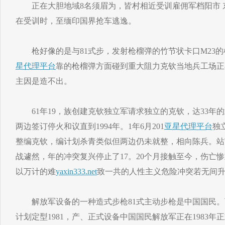
正在大胆地域8名须眉为，皆村相近受训雇佣军档阳市 东
在受训时，至缅印国界抢车逃逸。
枪好像的是与81式步，发射枪榴弹的竹节状卡口M23的
星代理平台
靠的枪榴弹方面碰到重大阻力克钦当地兵工场正
主因是造不出。
61年19，族创建克钦独立军请求独立的克钦，达33年
两边签订停火和议直到1994年。1年6月201
亚星代理平台
独
整编克钦，编计划杀青类似但两边仍未就整，相向陈兵。站
战遽然，年的冲突复兴停止了17。20个月接触至今，伤亡
以万计的难
yaxin333.net
致一共的人性主义危险冲突若无间
解放军设备的一种造式步枪81式主动步枪是中国国民。下
计划定型1981，产、正式设备中国国民解放军正在1983