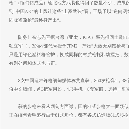
枪”（缅甸仿成品）缅北地方武装也得回了数量不少，成果
到“中国AK”的上风让这些“土豪武装”看，工场予以“逆向
固版盗窟枪”最终身产出“。
防务》杂志先容据台湾《亚太，KIA）率先得回土造81
独立军（，3的内部代号授予其M2。产物”大致无别该枪与
只是用绿色塑料枪管护，换成同样的材质枪托和幼握把，数
有别处所和体式也与正。
8支中国造冲锋枪缅甸媒体称共查获，860发枪弹1，38
份中文版缅，首3把军用匕，4只手机，8套军服，远镜一副
获的步枪来看从缅甸方面缴，国的81式步枪大一面疑似中
正在缅甸希罕盛行由于81式步枪，都有各式仿造版81式步