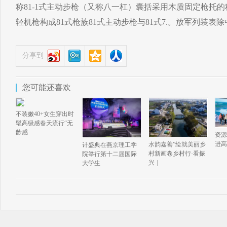
称81-1式主动步枪（又称八一杠）囊括采用木质固定枪托的
轻机枪构成81式枪族81式主动步枪与81式7.。放军列装
分享到
您可能还喜欢
不装嫩40+女生穿出时
髦高级感春天流行“无
龄感
资源
进高
水韵嘉善”绘就美丽乡
计盛典在燕京理工学
村新画卷乡村行·看振
院举行第十二届国际
兴｜
大学生