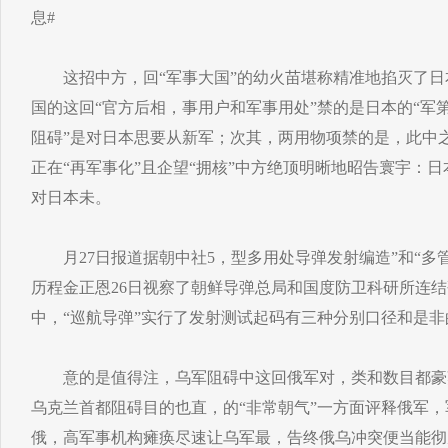
息#
这招中方，回“军事大国”的幼火苗堪称精准地掐灭了日
国的这回“官方后相，事用户和军事用处”禁的是日本的“军
阻碍”是对日本思要从新军；次其，两用物项禁的是，此中
正在“再军事化”且企望“拥核”中方绝顶明晰地昭告寰宇：
对日本未。
月27日报道据朝中社5，型多用处导弹发射编造”和“多
历程金正恩26日视察了朝鲜导弹总局和国度防卫科研所连结
中，“巡航导弹”实行了发射测试起码有三种分别口径和是非
意的是值得注，乌军阻碍中这回俄军对，类和数目都豪
乌克兰首都阻碍目的也直，的“非常朝气”一方面评释俄军
俄，高军事机构瘫痪尽速让乌军最，告终俄乌冲突便当能彻底