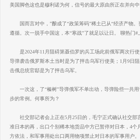
美国脚色这也是穆利诺为何，信号的最大原由所正在并向中
国而言对中，”酿成了“政策筹码”稀土已从“经济产物。
遵循。次一脱手中国这，本“寒战”了就足以让日。 聊热门#
是2024年11月阻碍第聂伯罗的兵工场此前俄军两次行使
导弹袭击俄罗斯本土当时是为了抨击乌军行使美；1月9日阻碍
击俄总统官邸是为了抨击乌军。
一次这，了“榛树”导弹俄军不单出动，导弹险些一共用
步的常例。何事所为？
社交部记者会上正在5月25日的，毛宁正式确认社交部
准日本的再，出口个别稀本地货品中方已暂停对日本，4个
方依法，和军事用处出口两用物项禁止对日本的军事用户。