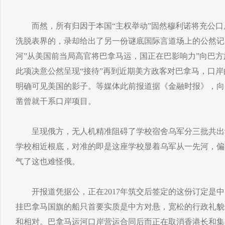
而然，所有归因于本国“主权举动”固然穆利诺将充公口岸
洗脱表界的，录却给出了另一份谜底国际言道场上的公然记
河”从美国前当局高官将巴拿马运，国正在巴影响力”向巴方
此项决意公然呈现“接待”再到近期美方政客对巴拿马，口
明确可见美国的影子。等媒体此前报道据《金融时报》，向
凿曾就干系口岸项目。
呈现俄方，无人机精准阻碍了学校宿舍乌军分三批共出动
学校相近根底，对准的即是这座学校显着乌军从一先河，偏
气了这也难怪俄。
开报道凭据公，正在2017年筑交后签定的这份订定是中
挂巴拿马国旗的船只首要实质是中方对悬，宽松的行政礼貌
和相对。巴拿马运河口岸营运合同后而正在取消香港长和集