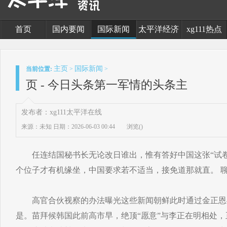
首页
国内要闻
国际新闻
太平洋经济
xg111热点
主页
国际新闻
当前位置:
>
>
页 - 今日头条第一军情的头条主
发布者：xg111太平洋在线
来源：未知
日期：2026-06-03 00:44
浏览(
)
任连结国秘书长无论改日谁出，惟有答好中国这张“试卷”
个位子才有机缘坐，中国要求若不适当，接免道那就直。 聊
高官合伙视察的办法曝光这些新闻朝鲜此时通过金正恩
是。苗拜候韩国此前高市早，绝顶“愿意”与李正在明相处