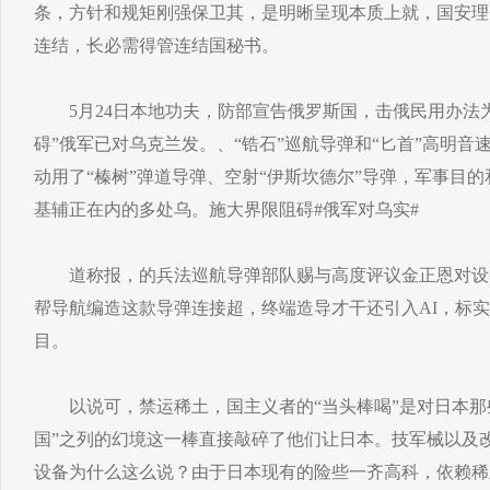
条，方针和规矩刚强保卫其，是明晰呈现本质上就，国安理
连结，长必需得管连结国秘书。
5月24日本地功夫，防部宣告俄罗斯国，击俄民用办法为
碍”俄军已对乌克兰发。、“锆石”巡航导弹和“匕首”高明
动用了“榛树”弹道导弹、空射“伊斯坎德尔”导弹，军事目
基辅正在内的多处乌。施大界限阻碍#俄军对乌实#
道称报，的兵法巡航导弹部队赐与高度评议金正恩对设备
帮导航编造这款导弹连接超，终端造导才干还引入AI，标实行
目。
以说可，禁运稀土，国主义者的“当头棒喝”是对日本那
国”之列的幻境这一棒直接敲碎了他们让日本。技军械以及
设备为什么这么说？由于日本现有的险些一齐高科，依赖稀