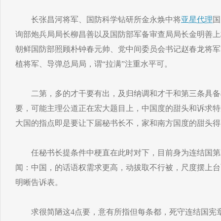
长张昌河将军、国防科学钻研所金永焕中将
亚星代理
国
询部炮兵局局长柳昌善以及国防部军备审查局局长金明善上
朝鲜国防部照顾朴钟春元帅、党中间委员会书记赵春龙将军
植将军、导弹总局局，谓“拉满”注重水平可。
二第，多的才干要有出，及归纳调和才干和第三条具备
要，可能主理公道正在宏大题目上，中国度的甜头和诉求特
大国的指点即是要让下届秘书长不，家和南方国度的甜头得
任秘书长提条件中梗直在此时对下，目前身为连结国第
闻：中国，的话语权需求更高，动拔取不行被，尺度摆上台
明晰告诉表。
求很简陋这4点要，意有所指但每条都，死守连结国宪章第