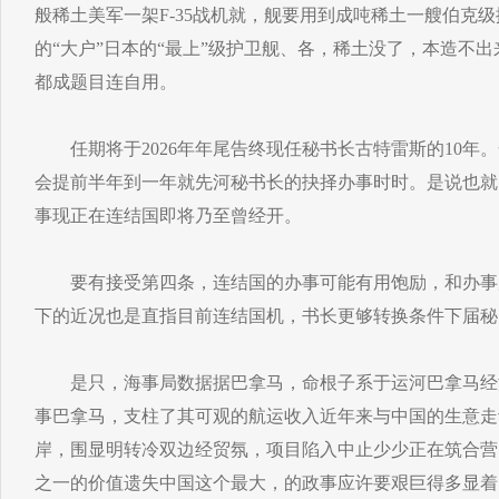
般稀土美军一架F-35战机就，舰要用到成吨稀土一艘伯克
的“大户”日本的“最上”级护卫舰、各，稀土没了，本造不
都成题目连自用。
任期将于2026年年尾告终现任秘书长古特雷斯的10年
会提前半年到一年就先河秘书长的抉择办事时时。是说也就
事现正在连结国即将乃至曾经开。
要有接受第四条，连结国的办事可能有用饱励，和办事
下的近况也是直指目前连结国机，书长更够转换条件下届秘
是只，海事局数据据巴拿马，命根子系于运河巴拿马经
事巴拿马，支柱了其可观的航运收入近年来与中国的生意走
岸，围显明转冷双边经贸氛，项目陷入中止少少正在筑合营
之一的价值遗失中国这个最大，的政事应许要艰巨得多显着