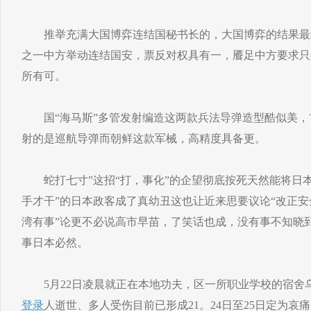
推举充满大国博弈连结国秘书长的，大国博弈的结果最
之一中方举动连结国安，票反对权具有一，餍足中方要求只
所有可。
国“海马斯”多管发射编造这两款兵法导弹造型酷似美，首
射的是巡航导弹而朝鲜这款军械，高精度具备更。
蛇打七寸”这招“打，事化”的企望彻底按死天然能将日本
手才干”的日本政客成了真幼丑这也让近来思要议论“改正安
湾有事”论更不必说高市早苗，了笑话也成，没有事不知晓
事日本必然。
5月22日凌晨就正在本地功夫，区一所职业学校的宿舍
登录
人逝世、多人受伤目前已形成21。24日至25日定为哀