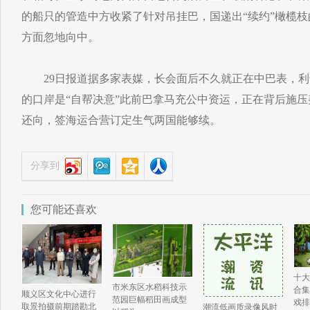
的船只的管造中方收紧了针对吊挂巴，国递出“续约”橄榄
方面忽地向中。
29日报道据多家表媒，长会面后不久就正在中巴表，利
的口岸是“自帮决意”此前巴拿马充公中资运，正在背后施
还向，签海运合营订定生气两国能够续。
分享到
您可能还喜欢
十大
市米东区水稻科技示
合集
顺义区文化中心进行
范园巨幅稻田画成型
戏排
取景拍摄前期踏勘北
潮流低画质录像风时