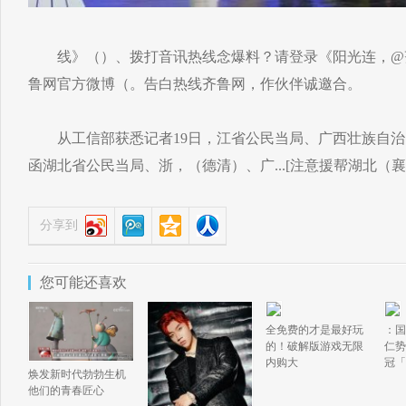
线》（）、拨打音讯热线念爆料？请登录《阳光连，@
鲁网官方微博（。告白热线齐鲁网，作伙伴诚邀合。
从工信部获悉记者19日，江省公民当局、广西壮族自治
函湖北省公民当局、浙，（德清）、广...[注意援帮湖北（襄
分享到
您可能还喜欢
全免费的才是最好玩
：国
的！破解版游戏无限
仁势
内购大
冠「
焕发新时代勃勃生机
他们的青春匠心