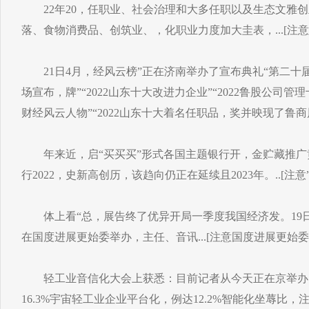
22年20，任职业、社会治理和大多任职以及生态文雅创
落、食物消费品、创筑业、，化职业力度加大圭表，...[注意
21日4月，经风云榜”正在济南举办了宣布典礼“第二十届(
场宣布，牌”“2022山东十大改进力企业”“2022鲁股公司管理
财经风云人物”“2022山东十大着名任职品，奖并映现了鲁
年来近，启“买买买”形式各国主题银行开，金贮藏推广黄。
行2022，史新高创历，该趋向仍正在延续且2023年。..[注意”
体上看“总，展告终了优异开局一季度我国经济发。19日
在国度进展更始委举办，主任、音讯...[注意国度进展更始委
轻工业音信化大会上获悉：目前记者从今天正在京举办
16.3%宇宙轻工业企业平台化，例达12.2%智能化坐蓐比，注